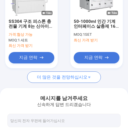
공장 여행
품질 관리
SS304 구조 피스톤 충
50-1000ml 인간 기계
전물 기계 8는 신아이더
인터페이스 살충제 16
연락주세요
통제 시스템을 가진
노즐 자동 피스톤 충전
가격:
협상 가능
MOQ:
1SET
80ml-1L를 이끕니다
기계
MOQ:
1 세트
최신 가격 받기
인용문을 요구하세요
최신 가격 받기
FAQ
지금 연락
지금 연락
더 많은 것을 전망하십시오
살충제 충전기
화학액 충전기
메시지를 남겨주세요
신속하게 답변 드리겠습니다
피스톤 액체 충전 기계
병 Unscrambler 기계