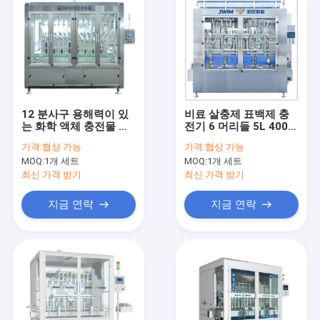
12 분사구 용해력이 있
비료 살충제 표백제 충
는 화학 액체 충전물 기
전기 6 머리들 5L 400
계 자동적인 1-5L 1800
BPH
가격:
협상 가능
가격:
협상 가능
BPH
MOQ:
1개 세트
MOQ:
1개 세트
최신 가격 받기
최신 가격 받기
지금 연락
지금 연락
집
제품
우리에 대하여