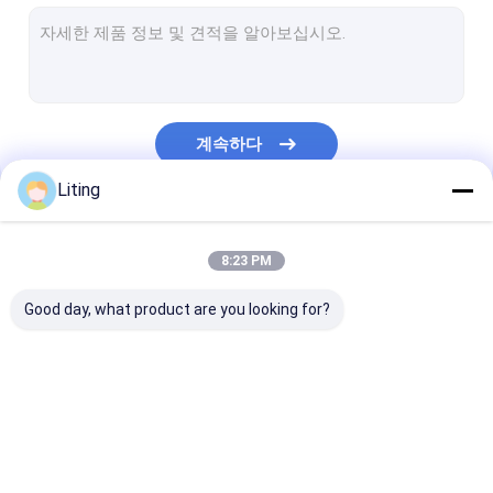
자동적인 모자를 씌우는 기계
미리 만들어진 팁 곤포기
수평 파우치 포장기
계속하다
자동적인 스티커 레테르를 붙이는 기계
Liting
판지 포장기
우리의 카테고리
파우치 포장 라인
8:23 PM
자동 파우치 충전 및 밀봉 기계
Good day, what product are you looking for?
자동 액 충전 기계
체적 액체 충전 기계
살충제 충전기
화학액 충전기
피스톤 액체 충전
액비 충전기