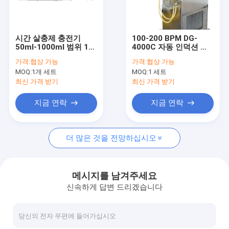
공장 여행
품질 관리
시간 살충제 충전기
100-200 BPM DG-
50ml-1000ml 범위 16
4000C 자동 인덕션 밀
연락주세요
머리들 당 9000개의 병
폐 기계 220V 4KW
가격:
협상 가능
가격:
협상 가능
MOQ:
1개 세트
MOQ:
1 세트
인용문을 요구하세요
최신 가격 받기
최신 가격 받기
FAQ
지금 연락
지금 연락
더 많은 것을 전망하십시오
살충제 충전기
화학액 충전기
메시지를 남겨주세요
신속하게 답변 드리겠습니다
피스톤 액체 충전 기계
병 Unscrambler 기계