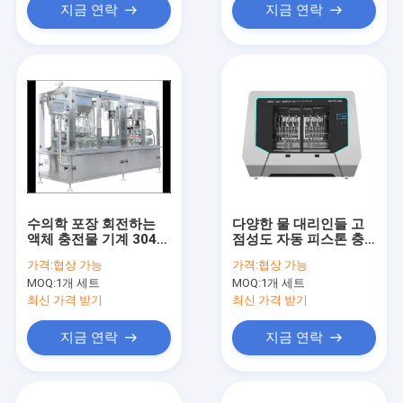
지금 연락
지금 연락
수의학 포장 회전하는
다양한 물 대리인들 고
액체 충전물 기계 304
점성도 자동 피스톤 충
스테인리스
전기 1000 밀리람베르
가격:
협상 가능
가격:
협상 가능
트 1200 BPH
MOQ:
1개 세트
MOQ:
1개 세트
최신 가격 받기
최신 가격 받기
지금 연락
지금 연락