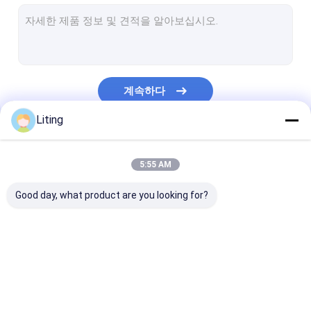
자동적인 모자를 씌우는 기계
미리 만들어진 팁 곤포기
수평 파우치 포장기
계속하다
자동적인 스티커 레테르를 붙이는 기계
Liting
판지 포장기
우리의 카테고리
파우치 포장 라인
5:55 AM
자동 파우치 충전 및 밀봉 기계
Good day, what product are you looking for?
자동 액 충전 기계
체적 액체 충전 기계
살충제 충전기
화학액 충전기
피스톤 액체 충전
액비 충전기