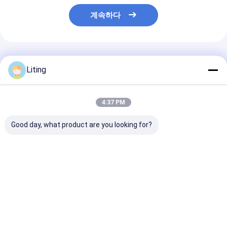
계속하다
추천된 제품
Liting
4:37 PM
Good day, what product are you looking for?
농화학 DGD-320-2 완
농업화학 DGD-280AJ
DXD-180D 자
전 자동 수평식 이중식
단일 힐드 완전 자동 수
파우치 포장기 5-
품 봉지 기계
평 봉지 기계
롤 필름 포장
최고의 가격
최고의 가격
최고의 