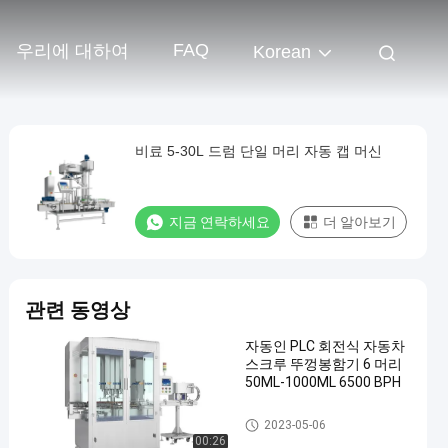
FAQ
우리에 대하여
Korean
비료 5-30L 드럼 단일 머리 자동 캡 머신
지금 연락하세요
더 알아보기
관련 동영상
자동인 PLC 회전식 자동차
스크루 뚜껑봉함기 6 머리
50ML-1000ML 6500 BPH
자동적인 모자를 씌우는 기계
2023-05-06
00:26